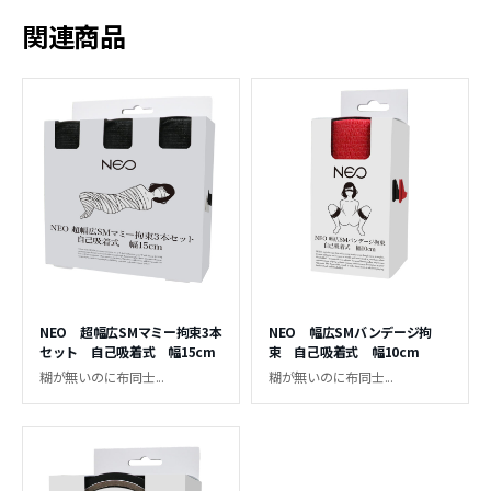
関連商品
NEO 超幅広SMマミー拘束3本
NEO 幅広SMバンデージ拘
セット 自己吸着式 幅15cm
束 自己吸着式 幅10cm
糊が無いのに布同士...
糊が無いのに布同士...