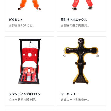
ビタミンX
壁付けネオエックス
お部屋をPOPにビ...
お部屋の壁が拘束具...
スタンディングギロチン
マーキュリー
立った状態で股を開...
定番の十字型拘束什...