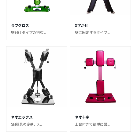
ラブクロス
X字かせ
壁付けタイプの拘束...
壁に固定するタイプ...
ネオエックス
ネオ十字
SM器具の定番、X...
土台付きで簡単に設...